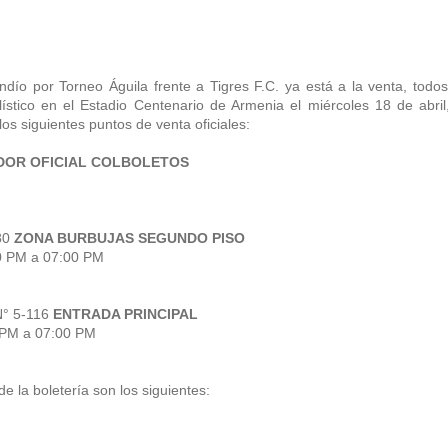
dío por Torneo Águila frente a Tigres F.C. ya está a la venta, todos
lístico en el Estadio Centenario de Armenia el miércoles 18 de abril
los siguientes puntos de venta oficiales:
IDOR OFICIAL COLBOLETOS
80
ZONA BURBUJAS SEGUNDO PISO
00 PM a 07:00 PM
° 5-116
ENTRADA PRINCIPAL
0 PM a 07:00 PM
de la boletería son los siguientes: