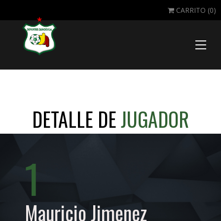
CARRITO (
0
)
Toggle
naviga
DETALLE DE
JUGADOR
1
Mauricio Jimenez