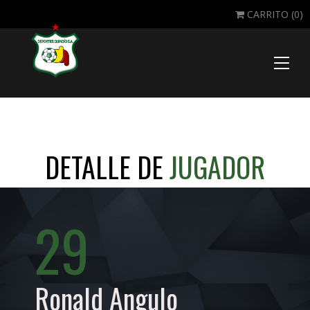
CARRITO (
0
)
Toggle
naviga
DETALLE DE
JUGADOR
29
Ronald Angulo