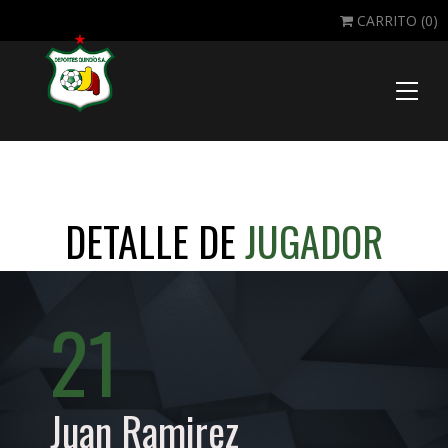
CARRITO (
0
)
Toggle
naviga
DETALLE DE
JUGADOR
21
Juan Ramirez